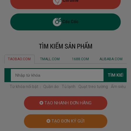
Chrome
Cốc Cốc
TÌM KIẾM SẢN PHẨM
TAOBAO.COM
TMALL.COM
1688.COM
ALIBABA.COM
Từ khóa nổi bật：
Quần áo
Tủ lạnh
Quạt treo tường
Ấm siêu
tốc
Đồ chơi trẻ em
Váy liền
Váy ngắn
Áo sơ mi
Xem thêm
TẠO NHANH ĐƠN HÀNG
TẠO ĐƠN KÝ GỬI