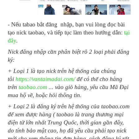
- Nếu tabao bắt đăng nhập, bạn vui lòng đọc bài
tạo nick taobao, và tiếp tục làm theo hướng dẫn:
tại
đây
.
Nick đăng nhập cần phân biệt rõ 2 loại phải đăng
ký:
+ Loại 1 là tạo nick trên hệ thống của chúng
tôi
https://vantaimadai.com/
để có thể cho hàng
trên
taobao.com
... vào giỏ hàng, yêu cầu Mã Đại
mua hộ về, hoặc hỏi thông tin.
+ Loại 2 là đăng ký trên hệ thống của taobao.com
để xem được hàng ( taobao là trang thương mại
điện tử lớn nhất Trung Quốc, thời gian gần đây,
do tính bảo mật cao, họ đã yêu cầu phải tạo nick
mới cho xem thông tin đơn hàng, cách đăng ký rất