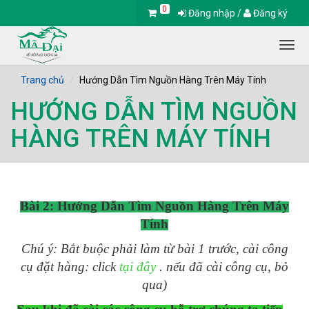
0
Đăng nhập
/
Đăng ký
Togg
navig
Trang chủ
Hướng Dẫn Tìm Nguồn Hàng Trên Máy Tính
HƯỚNG DẪN TÌM NGUỒN
HÀNG TRÊN MÁY TÍNH
Bài 2: Hướng Dẫn Tìm Nguồn Hàng Trên Máy
Tính
Chú ý: Bắt buộc phải làm từ bài 1 trước, cài công
cụ đặt hàng: click
tại đây
. nếu đã cài công cụ, bỏ
qua)