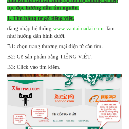
Sau khi đã cài các công cụ hỗ trợ chúng ta tiếp
tục đọc hướng dẫn tìm nguồn.
1. Tìm bằng tự gõ tiếng việt.
đăng nhập hệ thống
www.vantaimadai.com
làm
như hướng dẫn hình dưới.
B1: chọn trang thương mại điện tử cần tìm.
B2: Gõ sản phẩm bằng TIẾNG VIỆT.
B3: Click vào tìm kiếm.